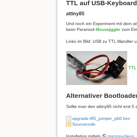
TTL auf USB-Keyboard
attiny85
Und noch ein Experiment mit dem atti
beim Paraniod-
Mousejiggler
zum Eins
Links im Bild: USB zu TTL Wandler u
TTL
Alternativer Bootloade
Sollte man den attiny85 nicht erst 5
upgrade-t85_jumper_pb0.hex
Sourcecode
Installation mittels
micronucleus
: