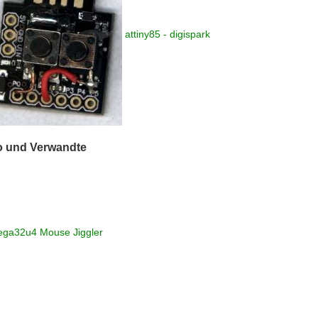
attiny85 - digispark
o und Verwandte
ga32u4 Mouse Jiggler