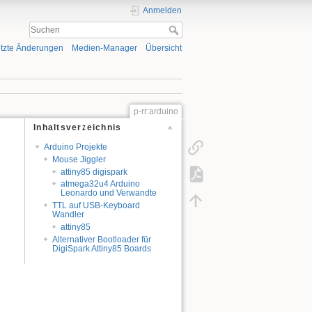
Anmelden
tzte Änderungen
Medien-Manager
Übersicht
p-rr:arduino
Inhaltsverzeichnis
Arduino Projekte
Mouse Jiggler
attiny85 digispark
atmega32u4 Arduino
Leonardo und Verwandte
TTL auf USB-Keyboard
Wandler
attiny85
Alternativer Bootloader für
DigiSpark Attiny85 Boards