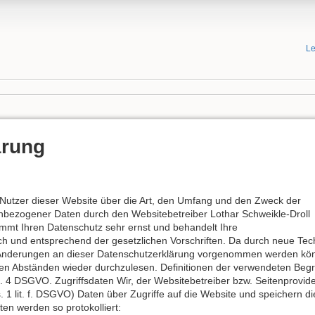
Le
ärung
 Nutzer dieser Website über die Art, den Umfang und den Zweck der
ezogener Daten durch den Websitebetreiber Lothar Schweikle-Droll
immt Ihren Datenschutz sehr ernst und behandelt Ihre
h und entsprechend der gesetzlichen Vorschriften. Da durch neue Tec
 Änderungen an dieser Datenschutzerklärung vorgenommen werden könn
en Abständen wieder durchzulesen. Definitionen der verwendeten Begr
rt. 4 DSGVO. Zugriffsdaten Wir, der Websitebetreiber bzw. Seitenprovi
s. 1 lit. f. DSGVO) Daten über Zugriffe auf die Website und speichern d
en werden so protokolliert: